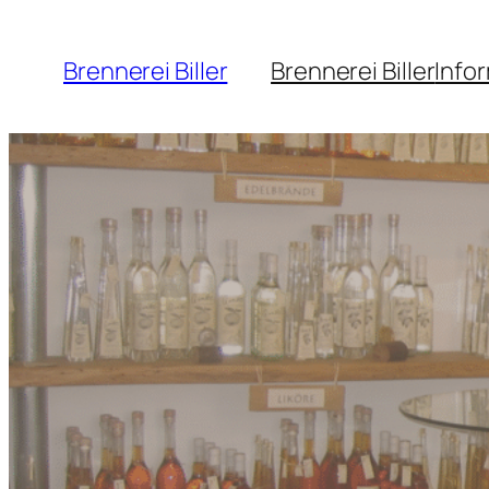
Zum
Inhalt
Brennerei Biller
Brennerei Biller
Info
springen